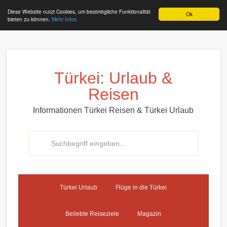
Diese Website nutzt Cookies, um bestmögliche Funktionalität
Ok
bieten zu können.
Mehr Infos
Türkei: Urlaub &
Reisen
Informationen Türkei Reisen & Türkei Urlaub
Türkei Urlaub
Flüge in die Türkei
Beliebte Reiseziele
Magazin